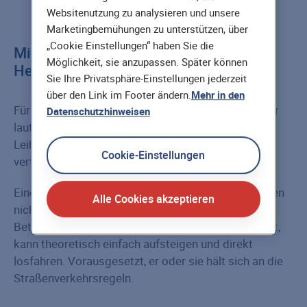
Websitenutzung zu analysieren und unsere
Marketingbemühungen zu unterstützen, über
„Cookie Einstellungen“ haben Sie die
Mindestalter: ja. Führerschein- und
Möglichkeit, sie anzupassen. Später können
Helmpflicht: nein
Sie Ihre Privatsphäre-Einstellungen jederzeit
über den Link im Footer ändern.
Mehr in den
Für die Nutzung der Elektrotretroller müssen Fahrer
Datenschutzhinweisen
laut Gesetz mindestens 14 Jahre alt sein. Viele
Leihanbieter haben das Mindestalter jedoch
Cookie-Einstellungen
vertraglich auf 18 Jahre festgelegt.
Eine Führerschein- oder Helmpflicht gibt es dagegen
Alle Cookies akzeptieren
nicht. Wer alt genug ist und über ein Fahrzeug mit
Betriebserlaubnis und Versicherungsschutz verfügt,
kann theoretisch einfach aufsteigen und direkt
losfahren. Vorausgesetzt, er oder sie hält sich an die
Straßenverkehrsregeln.