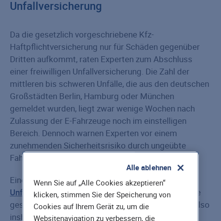
Unfallversicherung
Da die gesetzlich vorgeschriebene Kfz-
Haftpflichtversicherung nur für Schäden gegenüber
Dritten aufkommt, raten Experten zum Abschluss
einer freiwilligen Unfallversicherung. Die Zahl der
mittleren bis schweren Unfälle, die aus den deutschen
Großstädten Berlin, Hamburg oder München
gemeldet wurden, liegt zwar wenige Wochen nach
Zulassung der E-Fahrzeuge noch im einstelligen
Bereich. Dennoch warnen Experten vor einem
zunehmenden Sicherheitsrisiko durch ungeübte
Fahrer und unvorsichtige Fahrmanöver.
Alle ablehnen
Eine sinnvolle Vorsorge bietet deshalb eine
private
Wenn Sie auf „Alle Cookies akzeptieren“
Unfallversicherung
, die alle Fälle abdeckt, für die die
klicken, stimmen Sie der Speicherung von
gesetzliche Unfallversicherung nicht aufkommt – also
Cookies auf Ihrem Gerät zu, um die
insbesondere Unfälle, die in der Freizeit passieren.
Websitenavigation zu verbessern, die