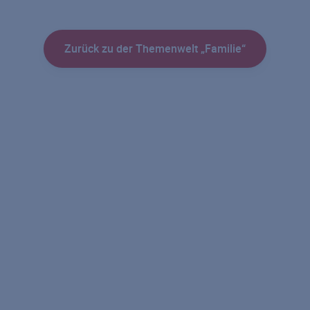
Zurück zu der Themenwelt „Familie“
Risikolebensversicherung
Partner-Risikolebensversicherung
Restschuldversicherung
Risikolebensversicherung über Kreuz
Ratgeber Risikolebensversicherung
Sterbegeldversicherung
Ratgeber Sterbegeldversicherung
Lebensversicherung
Berufsunfähigkeitsversicherung
Berufsunfähigkeitsversicherung für Studenten und Azubis
Berufsunfähigkeitsversicherung für Selbstständige
Berufsunfähigkeitsversicherung für Ingenieure und Architekten
Berufsunfähigkeitsversicherung für Schüler
Berufsunfähigkeitsversicherung für Kinder