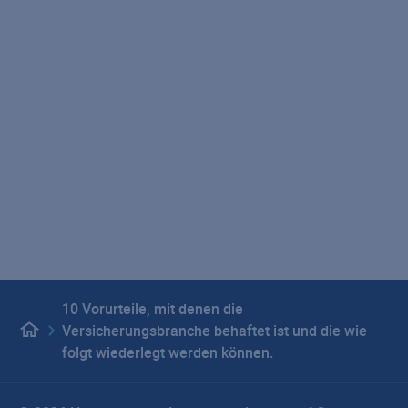
Auszeichnungen
Geschäftsberichte
VHV Gruppe
Karriere
Presse
LebensWert - Unser Podcast
Versicherungsrechner
Impressum
Datenschutz
Hinweisgebersystem
Beschwerdemanagement
Barrierefreiheit
Vertragswiderruf
Privatsphäre-Einstellungen
10 Vorurteile, mit denen die
Versicherungsbranche behaftet ist und die wie
folgt wiederlegt werden können.