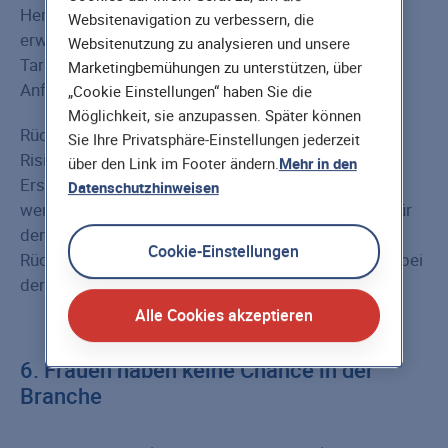
Herausforderungen. Unternehmen reagieren und
Websitenavigation zu verbessern, die
erweitern ihr Portfolio fortlaufend und passen ihre
Websitenutzung zu analysieren und unsere
Tarife und Leistungspakete den aktuellen
Marketingbemühungen zu unterstützen, über
Anforderungen des Marktes und der Kunden an.
„Cookie Einstellungen“ haben Sie die
Möglichkeit, sie anzupassen. Später können
Rückversicherer beispielsweise decken als eine Art
Sie Ihre Privatsphäre-Einstellungen jederzeit
Risikominimierer gemeinsam mit der
über den Link im Footer ändern.
Mehr in den
Erstversicherungsgesellschaft die Risiken ab. So
Datenschutzhinweisen
werden diese für die Versicherungen tragbar und für
den Kunden bezahlbar. Eine typische
Cookie-Einstellungen
Rückversicherungssituation entsteht zum Beispiel bei
der Absicherung gegen Naturkatastrophen.
Alle Cookies akzeptieren
6. Frauen haben keine Chance in der
Branche