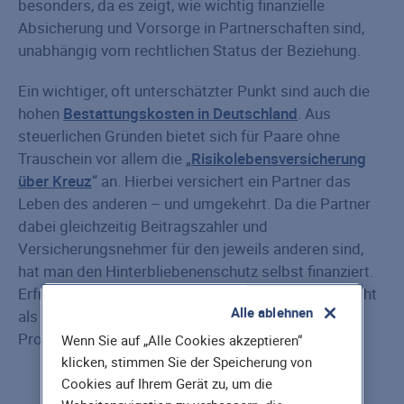
besonders, da es zeigt, wie wichtig finanzielle
Absicherung und Vorsorge in Partnerschaften sind,
unabhängig vom rechtlichen Status der Beziehung.
Ein wichtiger, oft unterschätzter Punkt sind auch die
hohen
Bestattungskosten in Deutschland
. Aus
steuerlichen Gründen bietet sich für Paare ohne
Trauschein vor allem die „
Risikolebensversicherung
über Kreuz
“ an. Hierbei versichert ein Partner das
Leben des anderen – und umgekehrt. Da die Partner
dabei gleichzeitig Beitragszahler und
Versicherungsnehmer für den jeweils anderen sind,
hat man den Hinterbliebenenschutz selbst finanziert.
Erfreuliche Folge: Die Versicherungssumme gilt nicht
Alle ablehnen
als steuerpflichtiges Erbe, sondern fließt zu 100
Prozent netto.
Wenn Sie auf „Alle Cookies akzeptieren“
klicken, stimmen Sie der Speicherung von
Cookies auf Ihrem Gerät zu, um die