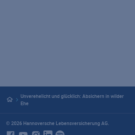
Geschäftsberichte
VHV Gruppe
Karriere
Presse
LebensWert - Unser Podcast
Versicherungsrechner
Impressum
Datenschutz
Hinweisgebersystem
Beschwerdemanagement
Barrierefreiheit
Vertragswiderruf
Privatsphäre-Einstellungen
Unverehelicht und glücklich: Absichern in wilder
Ehe
© 2026 Hannoversche Lebensversicherung AG.