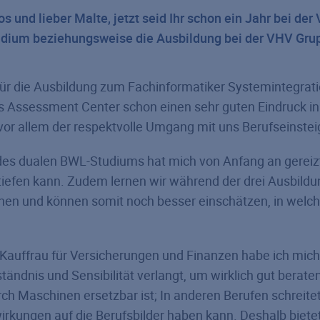
s und lieber Malte, jetzt seid Ihr schon ein Jahr bei d
udium beziehungsweise die Ausbildung bei der VHV Gru
ür die Ausbildung zum Fachinformatiker Systemintegrat
as Assessment Center schon einen sehr guten Eindruck in
r allem der respektvolle Umgang mit uns Berufseinsteiger
des dualen BWL-Studiums hat mich von Anfang an gereiz
rtiefen kann. Zudem lernen wir während der drei Ausbild
en und können somit noch besser einschätzen, in welch
 Kauffrau für Versicherungen und Finanzen habe ich mich
tändnis und Sensibilität verlangt, um wirklich gut beraten
rch Maschinen ersetzbar ist; In anderen Berufen schreite
irkungen auf die Berufsbilder haben kann. Deshalb biete