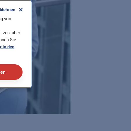
ablehnen
ng von
tzen, über
önnen Sie
 in den
ren