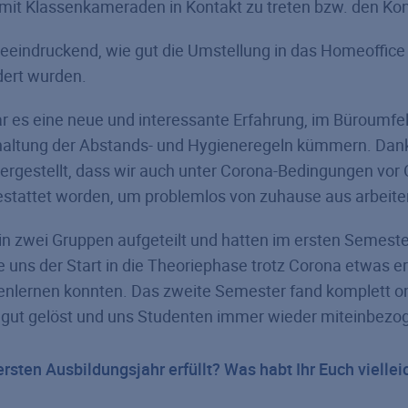
, mit Klassenkameraden in Kontakt zu treten bzw. den Kon
beeindruckend, wie gut die Umstellung in das Homeoffice 
dert wurden.
ar es eine neue und interessante Erfahrung, im Büroumfe
nhaltung der Abstands- und Hygieneregeln kümmern. Dank
gestellt, dass wir auch unter Corona-Bedingungen vor 
gestattet worden, um problemlos von zuhause aus arbeit
in zwei Gruppen aufgeteilt und hatten im ersten Semest
uns der Start in die Theoriephase trotz Corona etwas erl
nlernen konnten. Das zweite Semester fand komplett onl
gut gelöst und uns Studenten immer wieder miteinbezo
sten Ausbildungsjahr erfüllt? Was habt Ihr Euch vielleic