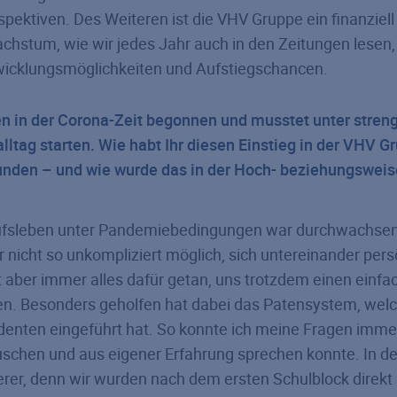
ktiven. Des Weiteren ist die VHV Gruppe ein finanziell s
stum, wie wir jedes Jahr auch in den Zeitungen lesen, 
ntwicklungsmöglichkeiten und Aufstiegschancen.
en in der Corona-Zeit begonnen und musstet unter stre
lltag starten. Wie habt Ihr diesen Einstieg in der VHV G
en – und wie wurde das in der Hoch- beziehungsweis
rufsleben unter Pandemiebedingungen war durchwachsen
icht so unkompliziert möglich, sich untereinander pers
 aber immer alles dafür getan, uns trotzdem einen einf
en. Besonders geholfen hat dabei das Patensystem, welc
enten eingeführt hat. So konnte ich meine Fragen imme
tauschen und aus eigener Erfahrung sprechen konnte. In d
er, denn wir wurden nach dem ersten Schulblock direkt i