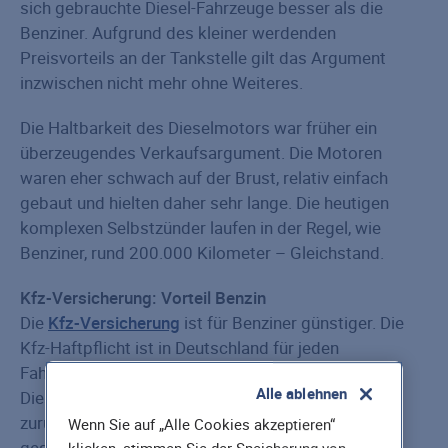
sich gebrauchte Diesel-Fahrzeuge besser als die
Benziner. Aufgrund des kleiner werdenden
Preisvorteils an der Tankstelle gilt das Argument
inzwischen nicht mehr ohne Weiteres.
Die Haltbarkeit des Dieselmotors war früher ein
überzeugendes Verkaufsargument. Die Motoren
waren eher schwach auf der Brust, relativ einfach
gebaut und hielten daher sehr lange. Die heutigen
komplexen Selbstzünder laufen in der Regel, wie
Benziner, rund 200.000 Kilometer – Gleichstand.
Kfz-Versicherung: Vorteil Benzin
Die
Kfz-Versicherung
ist für Benziner günstiger. Die
Kfz-Haftpflicht ist in Deutschland für jeden
Fahrzeughalter vorgeschrieben. Da Fahrzeuge mit
Alle ablehnen
Dieselmotor statistisch mehr Kilometer pro Jahr
zurücklegen, ist die Gefahr eines Unfalls statistisch
Wenn Sie auf „Alle Cookies akzeptieren“
gesehen auch höher.