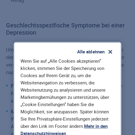
Geschlechtsspezifische Symptome bei einer
Depression
Um einer Depression vorbeugen zu können, müssen
Alle ablehnen
deren verschiedene Symptome auf die Geschlechter
Wenn Sie auf „Alle Cookies akzeptieren“
verstanden werden. So können sich Depressionen je
klicken, stimmen Sie der Speicherung von
nach Geschlecht unterschiedlich äußern:
Cookies auf Ihrem Gerät zu, um die
Websitenavigation zu verbessern, die
Frauen
zeigen häufiger klassische Symptome wie
Websitenutzung zu analysieren und unsere
Niedergeschlagenheit, Perspektivlosigkeit oder
Marketingbemühungen zu unterstützen, über
eingeschränkte Beweglichkeit.
„Cookie Einstellungen“ haben Sie die
Männer
hingegen neigen häufiger zu
Möglichkeit, sie anzupassen. Später können
Wutausbrüchen, Reizbarkeit oder erhöhtem
Sie Ihre Privatsphäre-Einstellungen jederzeit
über den Link im Footer ändern.
Mehr in den
Alkoholkonsum. Diese Symptome werden nicht
Datenschutzhinweisen
immer sofort als Anzeichen einer Depression