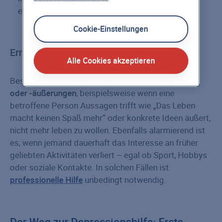
erkannt. (Quelle:
Medizinische Universität Wien
)
Cookie-Einstellungen
Ernste Warnzeichen beachten
Alle Cookies akzeptieren
Besonders ernst zu nehmen sind
Suizidgedanken
oder -äußerungen
, beispielsweise wenn eine
betroffene Person Aussagen trifft wie „Das Leben
macht keinen Spaß mehr“ oder konkrete Ideen äußert,
nicht mehr leben zu wollen. Ebenfalls alarmierend ist
es, wenn jemand dauerhaft das Interesse an früher
geliebten Aktivitäten verliert – egal ob Sport, Hobbys
oder soziale Kontakte. In solchen Fällen ist
professionelle Hilfe
unbedingt notwendig.
Der Weg zur Depressionshilfe: Erste