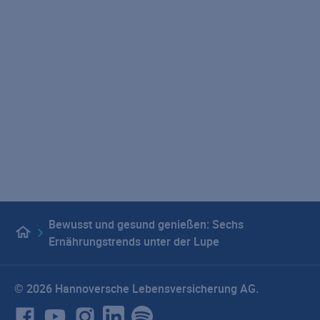
Geschäftsberichte
VHV Gruppe
Karriere
Presse
LebensWert - Unser Podcast
Versicherungsrechner
Impressum
Datenschutz
Hinweisgebersystem
Beschwerdemanagement
Barrierefreiheit
Vertragswiderruf
Privatsphäre-Einstellungen
Bewusst und gesund genießen: Sechs
Ernährungstrends unter der Lupe
© 2026 Hannoversche Lebensversicherung AG.