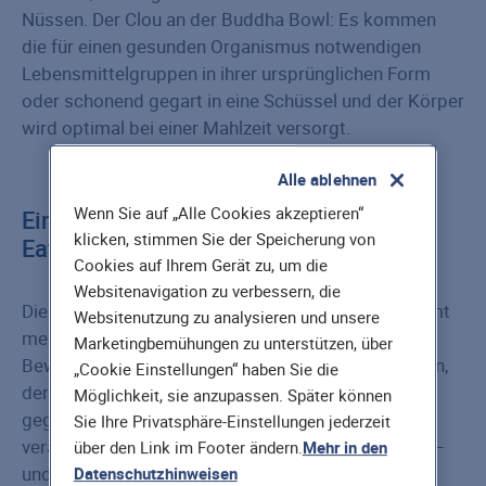
Nüssen. Der Clou an der Buddha Bowl: Es kommen
die für einen gesunden Organismus notwendigen
Lebensmittelgruppen in ihrer ursprünglichen Form
oder schonend gegart in eine Schüssel und der Körper
wird optimal bei einer Mahlzeit versorgt.
Alle ablehnen
Wenn Sie auf „Alle Cookies akzeptieren“
Eine Frage der inneren Haltung: Clean
klicken, stimmen Sie der Speicherung von
Eating und Low Carb
Cookies auf Ihrem Gerät zu, um die
Websitenavigation zu verbessern, die
Die aktuellen Ernährungstrends drehen sich allesamt
Websitenutzung zu analysieren und unsere
mehr oder minder um die Themen Achtsamkeit,
Marketingbemühungen zu unterstützen, über
Bewusstsein und Verantwortung den Lebensmitteln,
„Cookie Einstellungen“ haben Sie die
der eigenen Gesundheit und dem eigenen Körper
Möglichkeit, sie anzupassen. Später können
gegenüber. Das hat im hohen Maße mit einer
Sie Ihre Privatsphäre-Einstellungen jederzeit
veränderten Haltung und Lebenseinstellung zu tun –
über den Link im Footer ändern.
Mehr in den
und die beginnt im Kopf.
Datenschutzhinweisen