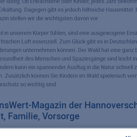
er lästig: Ob Erwachsene oder Kinder, jedes Jahr bekom
Erkältung. Dagegen gibt es jedoch hilfreiche Hausmittel.
n stellen wir die wichtigsten davon vor.
hl in unserem Körper fühlen, sind eine ausgewogene Ern
rischen Luft essenziell. Zum Glück gibt es in Deutschla
derungen unternehmen können. Der Wald hat eine ganz
esundheit des Menschen und Spaziergänge sind leicht in
Kindern kann ein spannender Ausflug in die Natur schnell
 Zusätzlich können Sie Kindern im Wald spielerisch verm
schutz so wichtig sind.
nsWert-Magazin der Hannoversch
, Familie, Vorsorge
rt-Magazin
liefert Ihnen hilfreiche Tipps rund um das all