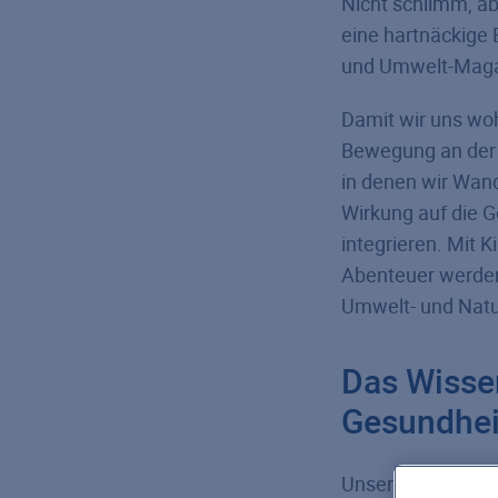
Nicht schlimm, ab
eine hartnäckige 
und Umwelt-Magazi
Damit wir uns wo
Bewegung an der f
in denen wir Wan
Wirkung auf die G
integrieren. Mit 
Abenteuer werden.
Umwelt- und Natur
Das Wisse
Gesundheit
Unser
WissensWe