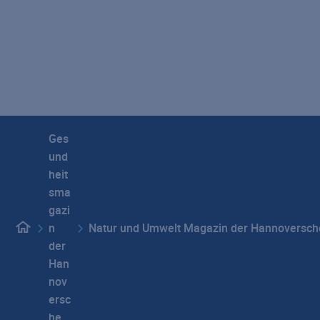
Impressum
Datenschutz
Hinweisgebersystem
Beschwerdemanagement
Barrierefreiheit
Vertragswiderruf
Privatsphäre-Einstellungen
Ges
und
heit
sma
gazi
n
Natur und Umwelt Magazin der Hannoversch
der
Han
nov
ersc
he