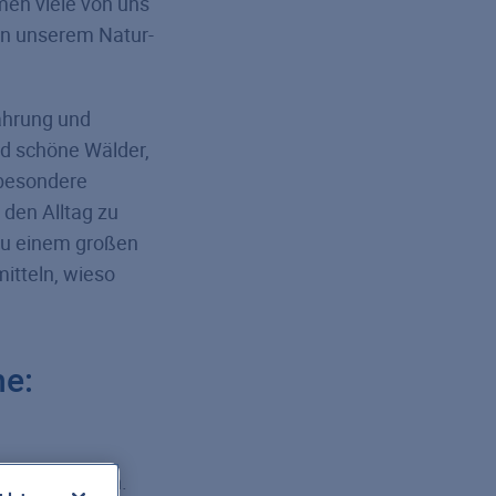
men viele von uns
 In unserem Natur-
ährung und
nd schöne Wälder,
 besondere
 den Alltag zu
 zu einem großen
itteln, wieso
e:
tägliche Leben.