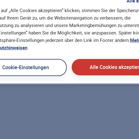
Alle 
orten auf Fragen wie diese: Wie kann ich für mich und me
auf „Alle Cookies akzeptieren“ klicken, stimmen Sie der Speicheru
e Versicherungen sind in der Ausbildung oder im Studiu
uf Ihrem Gerät zu, um die Websitenavigation zu verbessern, die
orischen Angelegenheiten muss ich mich nach meiner 
utzung zu analysieren und unsere Marketingbemühungen zu unterstü
diesen Themen lesen Sie bei uns in vielen hilfreichen Ar
instellungen“ haben Sie die Möglichkeit, sie anzupassen. Später k
sensWert-Übersichtsseite!
atsphäre-Einstellungen jederzeit über den Link im Footer ändern.
Mehr
utzhinweisen
Zurück zu der Themenwelt „Gesundheit“
Alle Cookies akzeptie
Cookie-Einstellungen