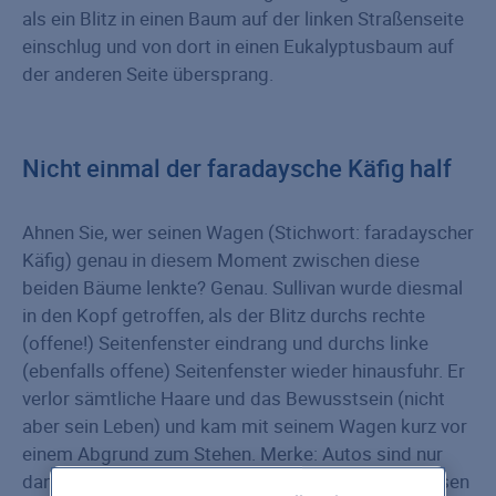
als ein Blitz in einen Baum auf der linken Straßenseite
einschlug und von dort in einen Eukalyptusbaum auf
der anderen Seite übersprang.
Nicht einmal der faradaysche Käfig half
Ahnen Sie, wer seinen Wagen (Stichwort: faradayscher
Käfig) genau in diesem Moment zwischen diese
beiden Bäume lenkte? Genau. Sullivan wurde diesmal
in den Kopf getroffen, als der Blitz durchs rechte
(offene!) Seitenfenster eindrang und durchs linke
(ebenfalls offene) Seitenfenster wieder hinausfuhr. Er
verlor sämtliche Haare und das Bewusstsein (nicht
aber sein Leben) und kam mit seinem Wagen kurz vor
einem Abgrund zum Stehen. Merke: Autos sind nur
dann vor Blitzen sicher, wenn die Fenster geschlossen