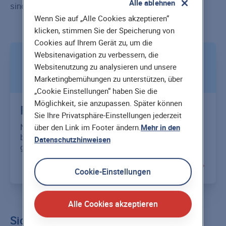
Alle ablehnen
sind.
Wenn Sie auf „Alle Cookies akzeptieren“
klicken, stimmen Sie der Speicherung von
Cookies auf Ihrem Gerät zu, um die
Websitenavigation zu verbessern, die
Tod aus heiterem Himmel, aber gut
Websitenutzung zu analysieren und unsere
vorgesorgt.
Marketingbemühungen zu unterstützen, über
„Cookie Einstellungen“ haben Sie die
Möglichkeit, sie anzupassen. Später können
Risikolebens-versicherung
Sie Ihre Privatsphäre-Einstellungen jederzeit
Niemand ist vor dem Tod gefeit, denn das Leben
über den Link im Footer ändern.
Mehr in den
birgt viele Risiken. So sichern Sie Hinterbliebene zu
Datenschutzhinweisen
guten Konditionen ab.
Cookie-Einstellungen
Alle Cookies akzeptieren
Sicherheit ist trügerisch