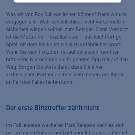
Was wir von Roy Sullivan lernen können? Dass wir uns
entgegen aller Wahrscheinlichkeit nicht vorschnell in
Sicherheit wiegen sollten, zum Beispiel. Denn Vorsicht
ist die Mutter der Porzellankiste – das leichtfertige
Spiel mit dem Risiko ist ein allzu gefährlicher Sport.
Wenn Sie sich trotzdem darauf einlassen möchten –
bitte sehr. Nur nehmen Sie folgenden Tipp mit auf den
Weg: Sorgen Sie stets dafür, dass Sie einen
verlässlichen Partner an Ihrer Seite haben, der Ihnen
im Fall des Falles helfen kann.
Der erste Blitztreffer zählt nicht
Im Fall unseres wackeren Park Rangers kann es sich
nur um einen Schutzengel gehandelt haben, anders ist