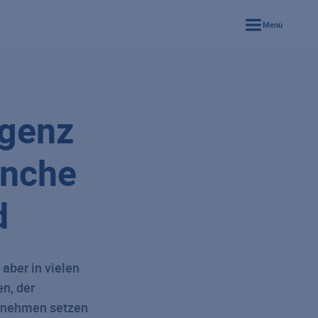
Menü
igenz
anche
d
 aber in vielen
n, der
ernehmen setzen