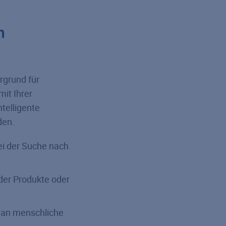
n
rgrund für
mit Ihrer
telligente
den.
ei der Suche nach
der Produkte oder
t an menschliche