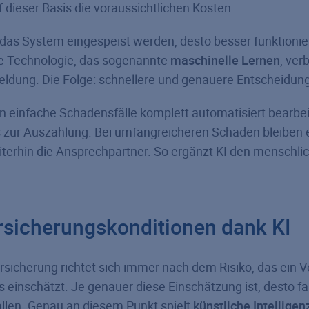
 dieser Basis die voraussichtlichen Kosten.
das System eingespeist werden, desto besser funktionier
e Technologie, das sogenannte
maschinelle Lernen
, ver
ldung. Die Folge: schnellere und genauere Entscheidun
n einfache Schadensfälle komplett automatisiert bearbe
s zur Auszahlung. Bei umfangreicheren Schäden bleiben 
terhin die Ansprechpartner. So ergänzt KI den menschli
rsicherungskonditionen dank KI
ersicherung richtet sich immer nach dem Risiko, das ein V
 einschätzt. Je genauer diese Einschätzung ist, desto fa
llen. Genau an diesem Punkt spielt
künstliche Intelligenz