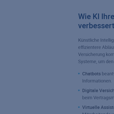
Wie KI Ihr
verbesser
Künstliche Intell
effizientere Abläu
Versicherung kom
Systeme, um den 
Chatbots
beant
Informationen.
Digitale Versic
beim Vertrags
Virtuelle Assis