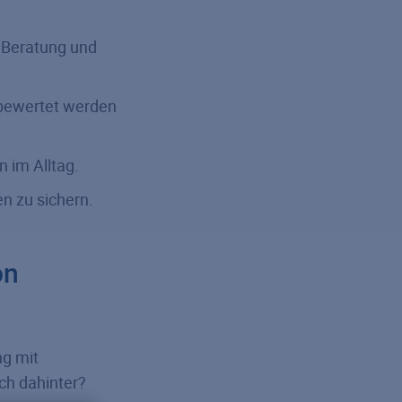
, Beratung und
r bewertet werden
n im Alltag.
en zu sichern.
on
ng mit
ch dahinter?