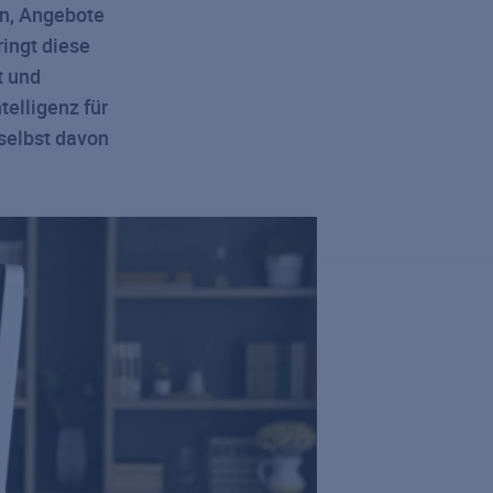
en, Angebote
ringt diese
t und
telligenz für
 selbst davon