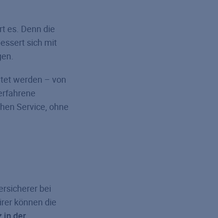
t es. Denn die
bessert sich mit
gen.
itet werden – von
erfahrene
chen Service, ohne
ersicherer bei
irer können die
 in der