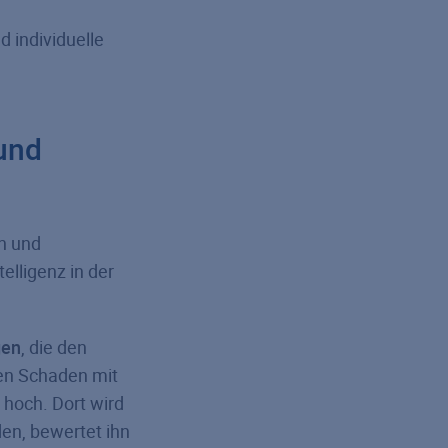
d individuelle
und
en und
elligenz in der
gen
, die den
den Schaden mit
 hoch. Dort wird
den, bewertet ihn