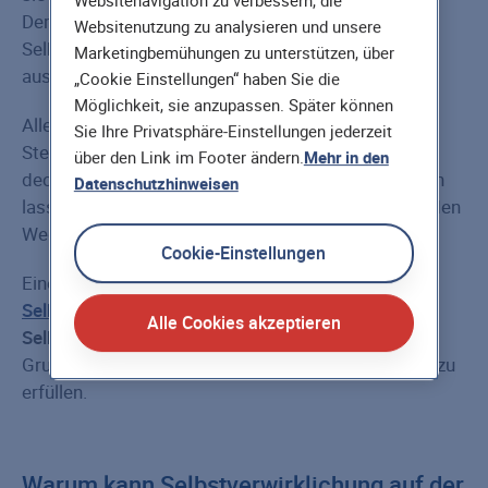
Websitenavigation zu verbessern, die
Dementsprechend schließen sich
Websitenutzung zu analysieren und unsere
Selbstverwirklichung und Karriere nicht unbedingt
Marketingbemühungen zu unterstützen, über
aus.
„Cookie Einstellungen“ haben Sie die
Möglichkeit, sie anzupassen. Später können
Allerdings kommt es im Berufsalltag vor, dass
Sie Ihre Privatsphäre-Einstellungen jederzeit
Stellenanforderungen und eigenes Potenzial nicht
über den Link im Footer ändern.
Mehr in den
deckungsgleich sind und sich auch nicht angleichen
Datenschutzhinweisen
lassen. Dann entscheiden sich viele Menschen für den
Weg in die Selbstständigkeit.
Cookie-Einstellungen
Eine
Berufsunfähigkeitsversicherung für
Selbstständige
kann dann dabei helfen, die
Alle Cookies akzeptieren
Selbstständigkeit abzusichern
und so das
Grundbedürfnis nach finanzieller Sicherheit besser zu
erfüllen.
Warum kann Selbstverwirklichung auf der