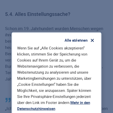
5.4. Alles Einstellungssache?
Schon im 19. Jahrhundert wurden Menschen wegen
ihrer hektischen und übermäßig von Technologie
Alle ablehnen
bestimmten Lebensweise krank. Wir brauchen also
heute auch nicht annehmen, dass sich die äußeren
Wenn Sie auf „Alle Cookies akzeptieren“
Bedingungen bald ändern oder der Stress
klicken, stimmen Sie der Speicherung von
verschwindet. Der Stressreport des
Cookies auf Ihrem Gerät zu, um die
Bundesarbeitsministeriums bestätigt: Multitasking,
Websitenavigation zu verbessern, die
Websitenutzung zu analysieren und unsere
Termin- und Leistungsdruck haben in den letzten
Marketingbemühungen zu unterstützen, über
Jahren zugenommen.
„Cookie Einstellungen“ haben Sie die
Möglichkeit, sie anzupassen. Später können
Sie Ihre Privatsphäre-Einstellungen jederzeit
über den Link im Footer ändern.
Mehr in den
Ich bin einfach nur noch unzufrieden und früher haben
Datenschutzhinweisen