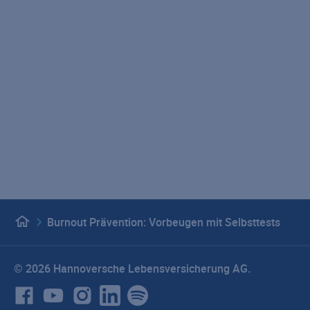
Geschäftsberichte
VHV Gruppe
Karriere
Presse
LebensWert - Unser Podcast
Versicherungsrechner
Impressum
Datenschutz
Hinweisgebersystem
Beschwerdemanagement
Barrierefreiheit
Vertragswiderruf
Privatsphäre-Einstellungen
Burnout Prävention: Vorbeugen mit Selbsttests
© 2026 Hannoversche Lebensversicherung AG.