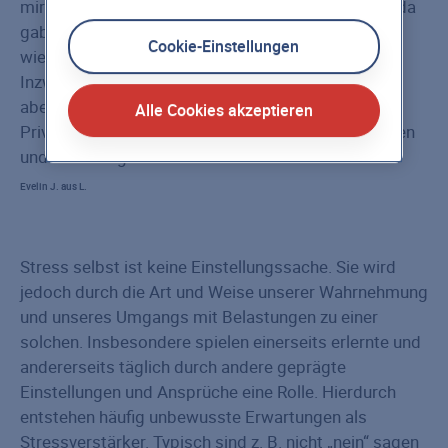
mir die Überstunden nie so viel ausgemacht. Aber da
gab es auch noch ruhige Phasen, wo man die mal
Cookie-Einstellungen
wieder etwas abbauen konnte und öfter frei hatte.
Inzwischen bekomme ich öfter welche ausgezahlt,
aber ich brauche auch mal wieder Zeit für mein
Alle Cookies akzeptieren
Privatleben... denn ich arbeite eigentlich, um zu leben
und nicht umgekehrt.
Evelin J. aus L.
Stress selbst ist keine Einstellungssache. Sie wird
jedoch durch die Art und Weise unserer Wahrnehmung
und unseres Umgangs mit Belastungen zu einer
solchen. Insbesondere spielen einerseits erlernte und
andererseits täglich durch andere geprägte
Einstellungen und Ansprüche eine Rolle. Hierdurch
entstehen häufig unbewusste Erwartungen als
Stressverstärker. Typisch sind z. B. nicht „nein“ sagen