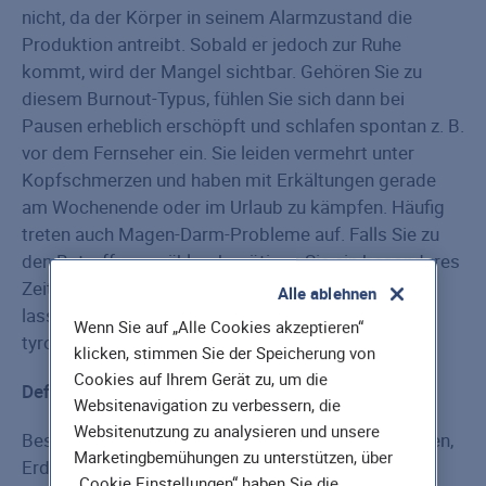
nicht, da der Körper in seinem Alarmzustand die
Produktion antreibt. Sobald er jedoch zur Ruhe
kommt, wird der Mangel sichtbar. Gehören Sie zu
diesem Burnout-Typus, fühlen Sie sich dann bei
Pausen erheblich erschöpft und schlafen spontan z. B.
vor dem Fernseher ein. Sie leiden vermehrt unter
Kopfschmerzen und haben mit Erkältungen gerade
am Wochenende oder im Urlaub zu kämpfen. Häufig
treten auch Magen-Darm-Probleme auf. Falls Sie zu
den Betroffenen zählen, benötigen Sie ein besonderes
Zeitmanagement, um „den Tank nicht leer gehen zu
Alle ablehnen
lassen“. Zusätzlich sollten Sie sich um eine
Wenn Sie auf „Alle Cookies akzeptieren“
tyrosinreiche Ernährung bemühen.
klicken, stimmen Sie der Speicherung von
Cookies auf Ihrem Gerät zu, um die
Definition: Tyrosinreiche Ernährung
Websitenavigation zu verbessern, die
Websitenutzung zu analysieren und unsere
Besonders viel Tyrosin ist z. B. in Käse, Milch, Erbsen,
Marketingbemühungen zu unterstützen, über
Erdnüssen und Sojaprodukten enthalten. Tyrosin
„Cookie Einstellungen“ haben Sie die