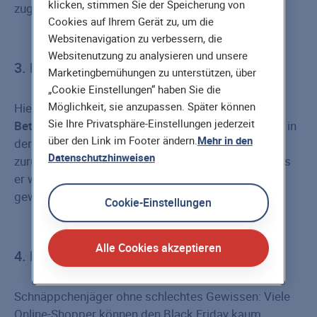
klicken, stimmen Sie der Speicherung von
zugleich die Zeit bis Weihnachten abstreichen.
Cookies auf Ihrem Gerät zu, um die
Websitenavigation zu verbessern, die
Websitenutzung zu analysieren und unsere
3. Durchhalte-Challenge
Marketingbemühungen zu unterstützen, über
„Cookie Einstellungen“ haben Sie die
Möglichkeit, sie anzupassen. Später können
Hierbei beginnen Sparer mit einem
festgelegten
Sie Ihre Privatsphäre-Einstellungen jederzeit
Betrag
in der Woche. Wer vergisst zu sparen, muss in
über den Link im Footer ändern.
Mehr in den
der nächsten Woche den dreifachen Betrag
Datenschutzhinweisen
zurücklegen. Wer am Ende viel mehr gespart hat, als
er wollte, hat verloren… aber irgendwie auch
gewonnen.
Cookie-Einstellungen
Alle Cookies akzeptieren
4. Black Friday-Challenge
Schnäppchenjäger ohne schlechtes Gewissen: Viele
Online-Shopper können den Black Friday kaum