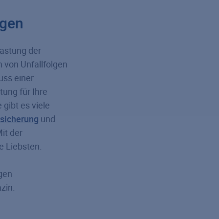
ngen
lastung der
 von Unfallfolgen
uss einer
tung für Ihre
 gibt es viele
rsicherung
und
Mit der
e Liebsten.
gen
zin.