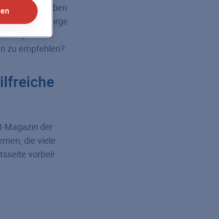
 Zusätzlich geben
ren
zur Altersvorsorge
skasse,
ien zu empfehlen?
lfreiche
t-Magazin der
emen, die viele
tsseite vorbei!