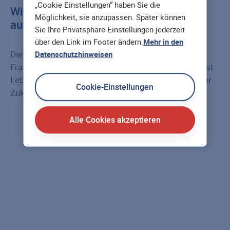
„Cookie Einstellungen“ haben Sie die
Wie sollte der Pflegeberuf in Zukunft
Möglichkeit, sie anzupassen. Später können
aussehen?
Sie Ihre Privatsphäre-Einstellungen jederzeit
über den Link im Footer ändern.
Mehr in den
Die Pflegewissenschaftlerin und Care-Spezialistin
Datenschutzhinweisen
Francesca Warnecke erklärt uns in unserem Podcast
Lebenswert kurz und knapp, wie der Pflegeberuf der
Cookie-Einstellungen
Zukunft aussehen sollte.
Alle Cookies akzeptieren